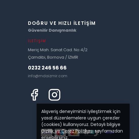
DOĞRU VE HIZLI İLETIŞIM
Güvenilir Danışmanlık
İLETIŞIM
Meriç Mah. Sanat Cad. No:4/2
Çamdibi, Bornova / İZMİR
0232 246 56 66
info@mdaizmir.com
Alışveriş deneyiminizi iyileştirmek için
yasal düzenlemelere uygun çerezler
(cookies) kullanıyoruz. Detaylı bilgiye
Gizlilik ve Çerez Politikası
sayfamızdan
erişebilirsiniz.