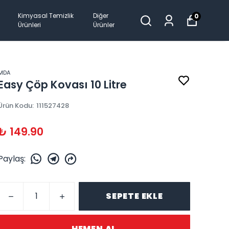
Kimyasal Temizlik
Diğer
0
Ürünleri
Ürünler
MDA
Easy Çöp Kovası 10 Litre
Ürün Kodu
:
111527428
₺ 149.90
Paylaş
:
SEPETE EKLE
HEMEN AL