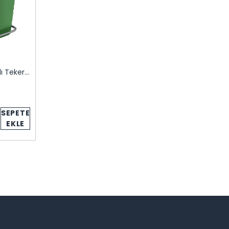
120 Litre Pedallı Tekerlekli Çöp Konteyneri
SEPETE
EKLE