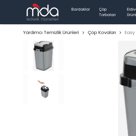
Bardaklar
Çöp
Eldiv
Torbaları
Ürünl
Yardımcı Temizlik Ürünleri
Çöp Kovaları
Easy 