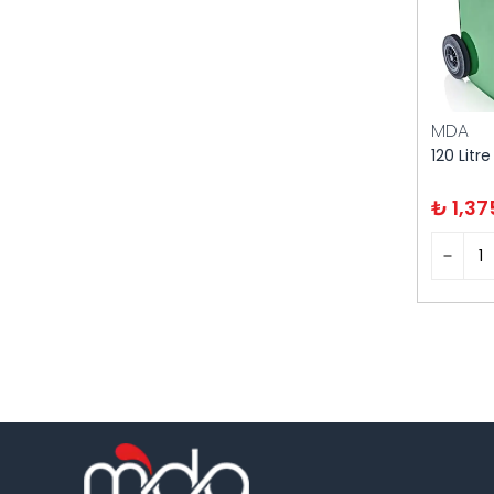
MDA
₺ 1,37