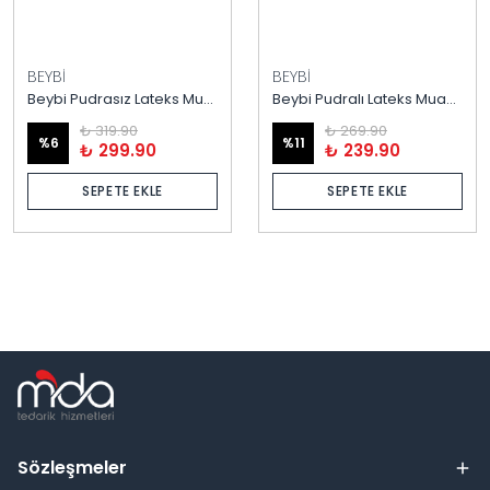
BEYBİ
BEYBİ
Beybi Pudrasız Lateks Muayene Eldiveni – 100’lük Kutu
Beybi Pudralı Lateks Muayene Eldiveni – 100’lük Kutu
₺ 319.90
₺ 269.90
%
6
%
11
₺ 299.90
₺ 239.90
SEPETE EKLE
SEPETE EKLE
Sözleşmeler