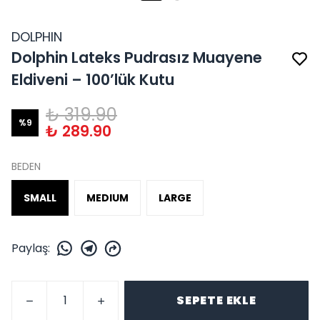
DOLPHIN
Dolphin Lateks Pudrasız Muayene
Eldiveni – 100’lük Kutu
₺ 319.90
%
9
₺ 289.90
BEDEN
SMALL
MEDIUM
LARGE
Paylaş
:
SEPETE EKLE