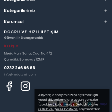
Kategorilerimiz
Kurumsal
DOĞRU VE HIZLI İLETIŞIM
Güvenilir Danışmanlık
İLETIŞIM
Meriç Mah. Sanat Cad. No:4/2
Çamdibi, Bornova / İZMİR
0232 246 56 66
info@mdaizmir.com
Alışveriş deneyiminizi iyileştirmek için
yasal düzenlemelere uygun çerezler
(cookies) kullanıyoruz. Detaylı bilgiye
Gizlilik ve Çerez Politikası
sayfamızdan