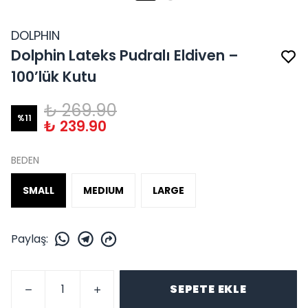
DOLPHIN
Dolphin Lateks Pudralı Eldiven –
100’lük Kutu
₺ 269.90
%
11
₺ 239.90
BEDEN
SMALL
MEDIUM
LARGE
Paylaş
:
SEPETE EKLE