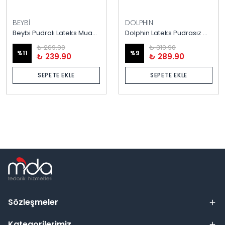
BEYBİ
DOLPHIN
Beybi Pudralı Lateks Muayene Eldiveni – 100’lük Kutu
Dolphin Lateks Pudrasız Muayene Eldiveni – 100’lük Kutu
₺ 269.90
₺ 319.90
%
11
%
9
₺ 239.90
₺ 289.90
SEPETE EKLE
SEPETE EKLE
Sözleşmeler
Kategorilerimiz