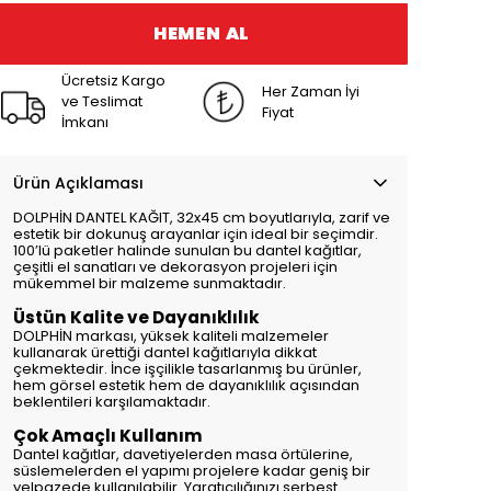
HEMEN AL
Ücretsiz Kargo
Her Zaman İyi
ve Teslimat
Fiyat
İmkanı
Ürün Açıklaması
DOLPHİN DANTEL KAĞIT, 32x45 cm boyutlarıyla, zarif ve
estetik bir dokunuş arayanlar için ideal bir seçimdir.
100’lü paketler halinde sunulan bu dantel kağıtlar,
çeşitli el sanatları ve dekorasyon projeleri için
mükemmel bir malzeme sunmaktadır.
Üstün Kalite ve Dayanıklılık
DOLPHİN markası, yüksek kaliteli malzemeler
kullanarak ürettiği dantel kağıtlarıyla dikkat
çekmektedir. İnce işçilikle tasarlanmış bu ürünler,
hem görsel estetik hem de dayanıklılık açısından
beklentileri karşılamaktadır.
Çok Amaçlı Kullanım
Dantel kağıtlar, davetiyelerden masa örtülerine,
süslemelerden el yapımı projelere kadar geniş bir
yelpazede kullanılabilir. Yaratıcılığınızı serbest