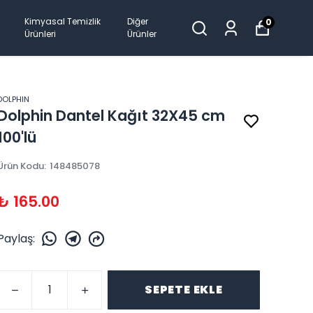
Kimyasal Temizlik
Diğer
0
Ürünleri
Ürünler
DOLPHIN
Dolphin Dantel Kağıt 32X45 cm
100'lü
Ürün Kodu
:
148485078
₺ 165.00
Paylaş
:
SEPETE EKLE