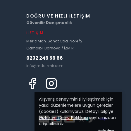
DOĞRU VE HIZLI İLETIŞIM
Güvenilir Danışmanlık
İLETIŞIM
Meriç Mah. Sanat Cad. No:4/2
Çamdibi, Bornova / İZMİR
0232 246 56 66
info@mdaizmir.com
Alışveriş deneyiminizi iyileştirmek için
yasal düzenlemelere uygun çerezler
(cookies) kullanıyoruz. Detaylı bilgiye
Gizlilik ve Çerez Politikası
sayfamızdan
erişebilirsiniz.