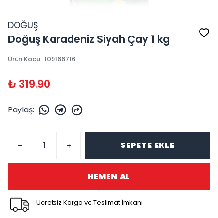
DOĞUŞ
Doğuş Karadeniz Siyah Çay 1 kg
Ürün Kodu
:
109166716
₺ 319.90
Paylaş
:
SEPETE EKLE
HEMEN AL
Ücretsiz Kargo ve Teslimat İmkanı