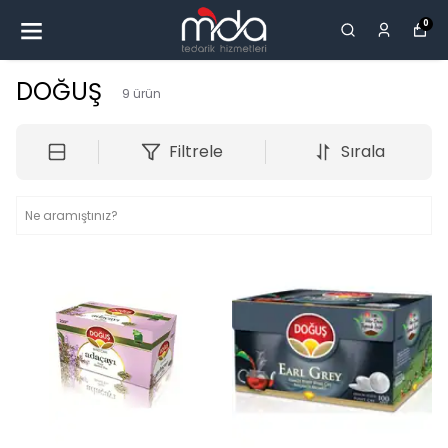
0
DOĞUŞ
9
ürün
Filtrele
Sırala