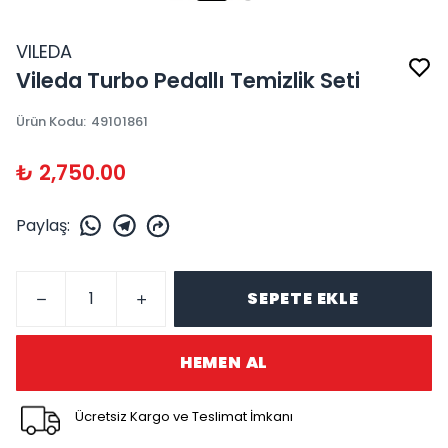
VILEDA
Vileda Turbo Pedallı Temizlik Seti
Ürün Kodu
:
49101861
₺ 2,750.00
Paylaş
:
SEPETE EKLE
HEMEN AL
Ücretsiz Kargo ve Teslimat İmkanı