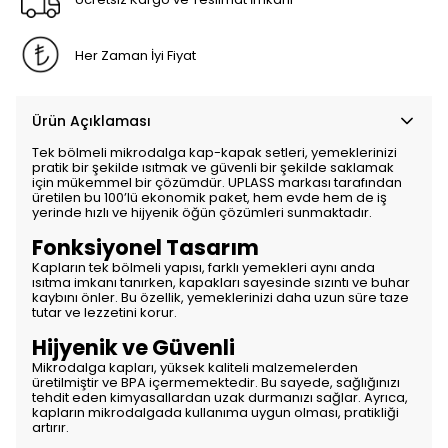
Her Zaman İyi Fiyat
Ürün Açıklaması
Tek bölmeli mikrodalga kap-kapak setleri, yemeklerinizi
pratik bir şekilde ısıtmak ve güvenli bir şekilde saklamak
için mükemmel bir çözümdür. UPLASS markası tarafından
üretilen bu 100’lü ekonomik paket, hem evde hem de iş
yerinde hızlı ve hijyenik öğün çözümleri sunmaktadır.
Fonksiyonel Tasarım
Kapların tek bölmeli yapısı, farklı yemekleri aynı anda
ısıtma imkanı tanırken, kapakları sayesinde sızıntı ve buhar
kaybını önler. Bu özellik, yemeklerinizi daha uzun süre taze
tutar ve lezzetini korur.
Hijyenik ve Güvenli
Mikrodalga kapları, yüksek kaliteli malzemelerden
üretilmiştir ve BPA içermemektedir. Bu sayede, sağlığınızı
tehdit eden kimyasallardan uzak durmanızı sağlar. Ayrıca,
kapların mikrodalgada kullanıma uygun olması, pratikliği
artırır.