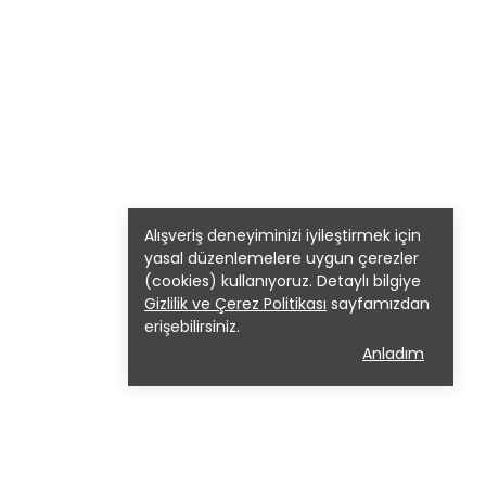
Alışveriş deneyiminizi iyileştirmek için
yasal düzenlemelere uygun çerezler
(cookies) kullanıyoruz. Detaylı bilgiye
Gizlilik ve Çerez Politikası
sayfamızdan
erişebilirsiniz.
Anladım