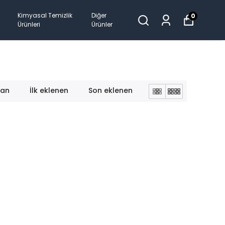
Kimyasal Temizlik
Diğer
0
Ürünleri
Ürünler
lan
İlk eklenen
Son eklenen