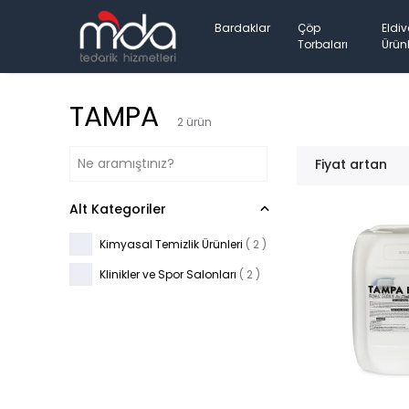
Bardaklar
Çöp
Eldiv
Torbaları
Ürünl
TAMPA
2
ürün
Fiyat artan
Alt Kategoriler
Kimyasal Temizlik Ürünleri
(
2
)
Klinikler ve Spor Salonları
(
2
)