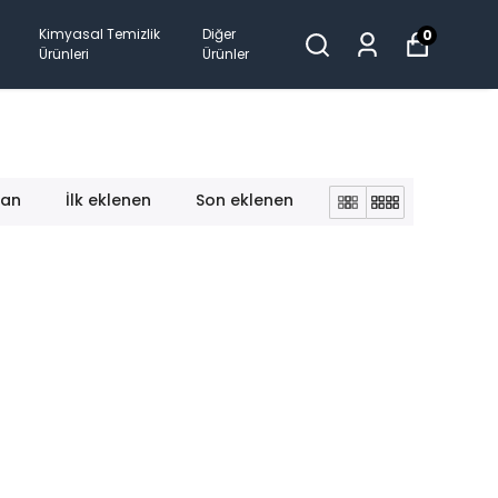
Kimyasal Temizlik
Diğer
0
Ürünleri
Ürünler
lan
İlk eklenen
Son eklenen