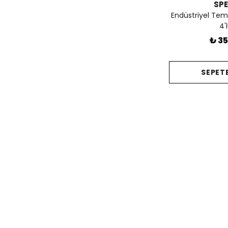
SPE
Endüstriyel Tem
4'
₺ 35
SEPETE