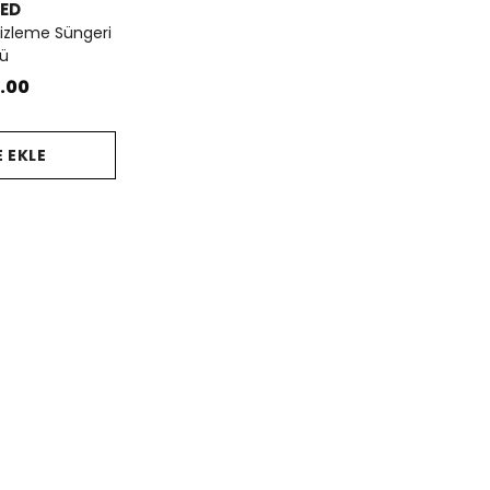
ED
izleme Süngeri
lü
.00
 EKLE