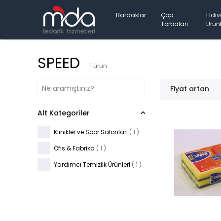
Bardaklar
Çöp
Eldiv
Torbaları
Ürünl
SPEED
1
ürün
Fiyat artan
Alt Kategoriler
Klinikler ve Spor Salonları
(
1
)
Ofis & Fabrika
(
1
)
Yardımcı Temizlik Ürünleri
(
1
)