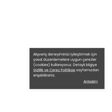
Alışveriş deneyiminizi iyileştirmek için
yasal düzenlemelere uygun çerezler
(cookies) kullanıyoruz. Detaylı bilgiye
Gizlilik ve Çerez Politikası
sayfamızdan
erişebilirsiniz.
Anladım