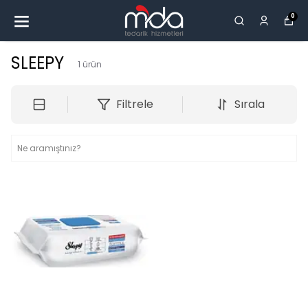
0
SLEEPY
1
ürün
Filtrele
Sırala