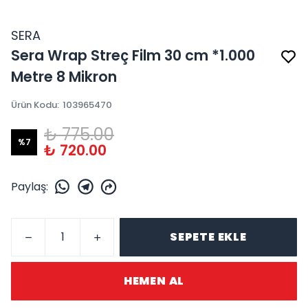
SERA
Sera Wrap Streç Film 30 cm *1.000
Metre 8 Mikron
Ürün Kodu
:
103965470
₺ 775.00
%
7
₺ 720.00
Paylaş
:
SEPETE EKLE
HEMEN AL