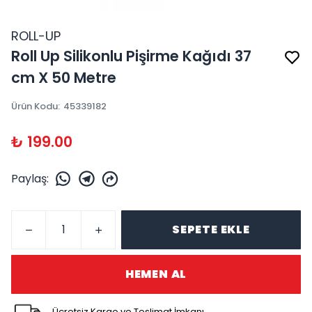
ROLL-UP
Roll Up Silikonlu Pişirme Kağıdı 37
cm X 50 Metre
Ürün Kodu
:
45339182
₺ 199.00
Paylaş
:
SEPETE EKLE
HEMEN AL
Ücretsiz Kargo ve Teslimat İmkanı