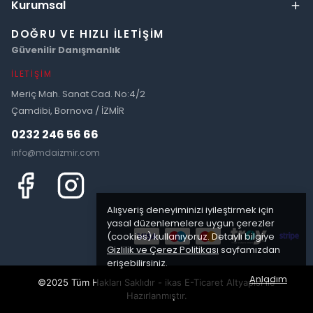
Kurumsal
DOĞRU VE HIZLI İLETIŞIM
Güvenilir Danışmanlık
İLETIŞIM
Meriç Mah. Sanat Cad. No:4/2
Çamdibi, Bornova / İZMİR
0232 246 56 66
info@mdaizmir.com
Alışveriş deneyiminizi iyileştirmek için
yasal düzenlemelere uygun çerezler
(cookies) kullanıyoruz. Detaylı bilgiye
Gizlilik ve Çerez Politikası
sayfamızdan
erişebilirsiniz.
Anladım
©2025 Tüm Hakları Saklıdır - ikas E-Ticaret
Altyapısı ile
Hazırlanmıştır.