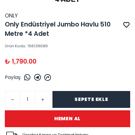
ONLY
Only Endüstriyel Jumbo Havlu 510
Metre *4 Adet
Ürün Kodu
:
156139089
₺ 1,790.00
Paylaş
:
SEPETE EKLE
HEMEN AL
Ücretsiz Kargo ve Teslimat İmkanı