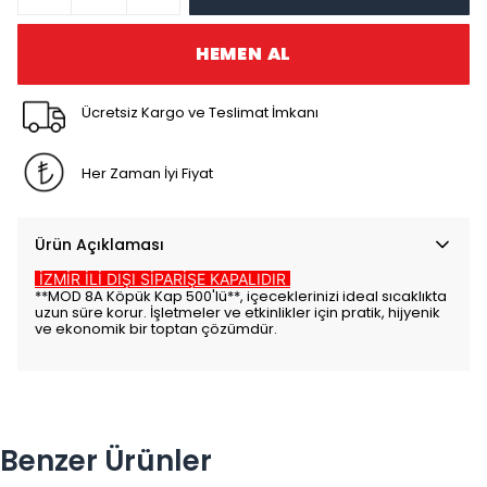
HEMEN AL
Ücretsiz Kargo ve Teslimat İmkanı
Her Zaman İyi Fiyat
Ürün Açıklaması
İZMİR İLİ DIŞI SİPARİŞE KAPALIDIR
**MOD 8A Köpük Kap 500'lü**, içeceklerinizi ideal sıcaklıkta
uzun süre korur. İşletmeler ve etkinlikler için pratik, hijyenik
ve ekonomik bir toptan çözümdür.
Benzer Ürünler