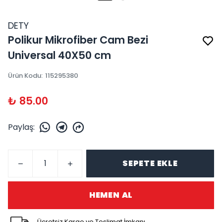
DETY
Polikur Mikrofiber Cam Bezi
Universal 40X50 cm
Ürün Kodu
:
115295380
₺ 85.00
Paylaş
:
SEPETE EKLE
HEMEN AL
Ücretsiz Kargo ve Teslimat İmkanı