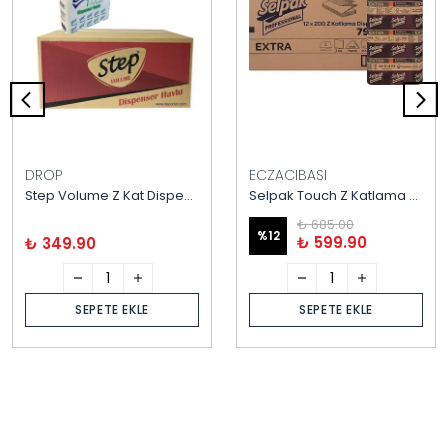
DROP
ECZACIBASI
Step Volume Z Kat Dispenser Havlu 140 Yaprak X12 Paket
Selpak Touch Z Katlama Dispenser Havlu 200 Yaprak 12 Paket
₺ 685.00
%
12
₺ 599.90
₺ 349.90
SEPETE EKLE
SEPETE EKLE