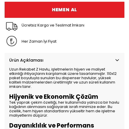
HEMEN AL
Ücretsiz Kargo ve Teslimat İmkanı
Her Zaman İyi Fiyat
Ürün Açıklaması
Uzun Rekabet Z Havlu, işletmelerin hijyen ve maliyet
etkinliği ihtiyaçlarını karşılamak üzere tasarlanmıştır. 110x12
paket boyutuyla sunulan bu dispenser havlular, yüksek
kaliteli malzemelerden üretilmiştir ve uzun süreli kullanım
imkanı tanır.
Hijyenik ve Ekonomik Çözüm
Tek yaprak çekim özelliği, her kullanımda yalnızca bir havlu
kağıdının alınmasını sağlayarak israfı minimize eder. Bu
özellik, hem hijyen standartlarını yükseltir hem de işletme
maliyetlerini düşürür.
Dayanıklılık ve Performans