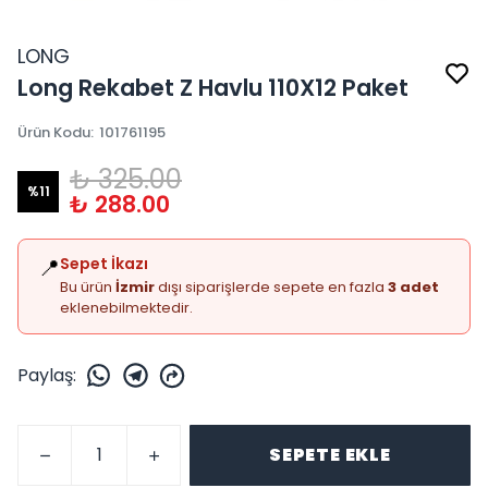
LONG
Long Rekabet Z Havlu 110X12 Paket
Ürün Kodu
:
101761195
₺ 325.00
%
11
₺ 288.00
📍
Sepet İkazı
Bu ürün
İzmir
dışı siparişlerde sepete en fazla
3 adet
eklenebilmektedir.
Paylaş
:
SEPETE EKLE