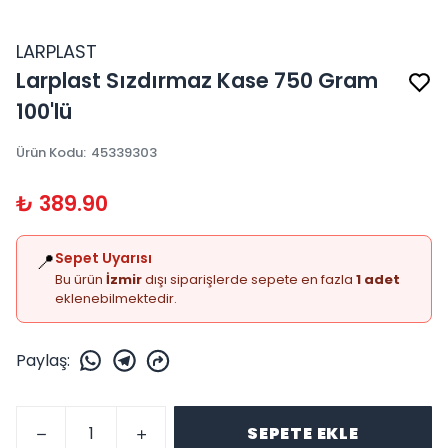
LARPLAST
Larplast Sızdırmaz Kase 750 Gram
100'lü
Ürün Kodu
:
45339303
₺ 389.90
📍
Sepet Uyarısı
Bu ürün
İzmir
dışı siparişlerde sepete en fazla
1 adet
eklenebilmektedir.
Paylaş
:
SEPETE EKLE