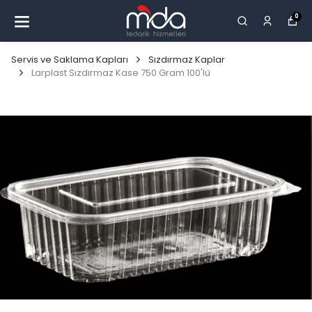
0
Servis ve Saklama Kapları
Sızdırmaz Kaplar
Larplast Sızdırmaz Kase 750 Gram 100'lü