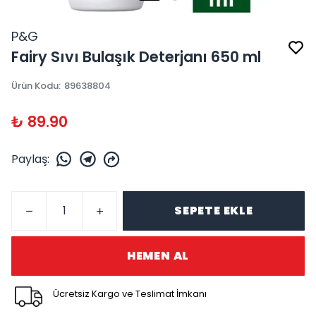
P&G
Fairy Sıvı Bulaşık Deterjanı 650 ml
Ürün Kodu
:
89638804
₺ 89.90
Paylaş
:
SEPETE EKLE
HEMEN AL
Ücretsiz Kargo ve Teslimat İmkanı