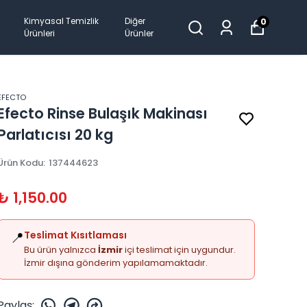
Kimyasal Temizlik
Diğer
0
Ürünleri
Ürünler
EFECTO
Efecto Rinse Bulaşık Makinası
Parlatıcısı 20 kg
Ürün Kodu
:
137444623
₺ 1,150.00
📍
Teslimat Kısıtlaması
Bu ürün yalnızca
İzmir
içi teslimat için uygundur.
İzmir dışına gönderim yapılamamaktadır.
Paylaş
: