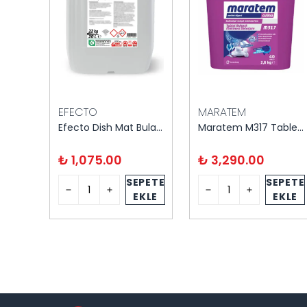
EFECTO
MARATEM
Efecto Dish Mat Bulaşık Makinası Deterjanı 22 kg
Maratem M317 Tablet Bulaşık Makina Deterjanı Kova
₺ 1,075.00
₺ 3,290.00
SEPETE
SEPETE
EKLE
EKLE