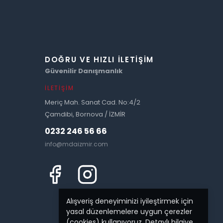
DOĞRU VE HIZLI İLETIŞIM
Güvenilir Danışmanlık
İLETIŞIM
Meriç Mah. Sanat Cad. No:4/2
Çamdibi, Bornova / İZMİR
0232 246 56 66
info@mdaizmir.com
Alışveriş deneyiminizi iyileştirmek için
yasal düzenlemelere uygun çerezler
(cookies) kullanıyoruz. Detaylı bilgiye