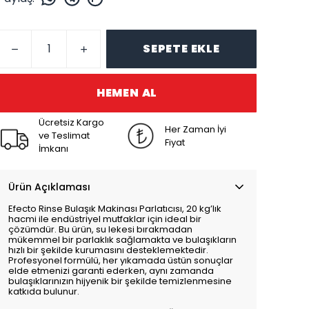
SEPETE EKLE
HEMEN AL
Ücretsiz Kargo
Her Zaman İyi
ve Teslimat
Fiyat
İmkanı
Ürün Açıklaması
Efecto Rinse Bulaşık Makinası Parlatıcısı, 20 kg’lık
hacmi ile endüstriyel mutfaklar için ideal bir
çözümdür. Bu ürün, su lekesi bırakmadan
mükemmel bir parlaklık sağlamakta ve bulaşıkların
hızlı bir şekilde kurumasını desteklemektedir.
Profesyonel formülü, her yıkamada üstün sonuçlar
elde etmenizi garanti ederken, aynı zamanda
bulaşıklarınızın hijyenik bir şekilde temizlenmesine
katkıda bulunur.