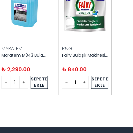
MARATEM
P&G
Maratem M343 Bulaşık Makinası Parlatıcısı
Fairy Bulaşık Makinesi Tableti 100'lü
₺ 2,290.00
₺ 840.00
SEPETE
SEPETE
EKLE
EKLE