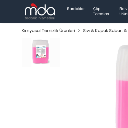
Bardaklar
Çöp
Eldiv
Torbaları
Ürünl
Kimyasal Temizlik Ürünleri
Sıvı & Köpük Sabun & 