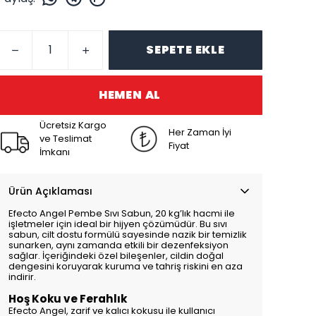
SEPETE EKLE
HEMEN AL
Ücretsiz Kargo
Her Zaman İyi
ve Teslimat
Fiyat
İmkanı
Ürün Açıklaması
Efecto Angel Pembe Sıvı Sabun, 20 kg’lık hacmi ile
işletmeler için ideal bir hijyen çözümüdür. Bu sıvı
sabun, cilt dostu formülü sayesinde nazik bir temizlik
sunarken, aynı zamanda etkili bir dezenfeksiyon
sağlar. İçeriğindeki özel bileşenler, cildin doğal
dengesini koruyarak kuruma ve tahriş riskini en aza
indirir.
Hoş Koku ve Ferahlık
Efecto Angel, zarif ve kalıcı kokusu ile kullanıcı