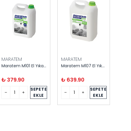
MARATEM
MARATEM
İDİL
Maratem M101 El Yıkama Ürünü Sedefli Beyaz 5 Litre
Maratem M107 El Yıkama Köpüğü 5 Litre
₺ 379.90
₺ 639.90
₺ 3
SEPETE
SEPETE
EKLE
EKLE