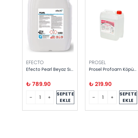
EFECTO
PROSEL
Maratem M101 El Yıkama Ürünü Sedefli Pembe 5 Litre
Efecto Pearl Beyaz Sıvı Sabun 20 kg
Prosel Profoam Köpük Sabun 5 kg
₺ 789.90
₺ 219.90
PETE
SEPETE
SEPETE
KLE
EKLE
EKLE