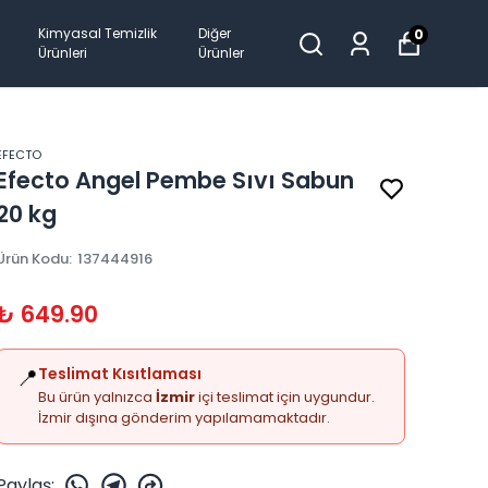
Kimyasal Temizlik
Diğer
0
Ürünleri
Ürünler
EFECTO
Efecto Angel Pembe Sıvı Sabun
20 kg
Ürün Kodu
:
137444916
₺ 649.90
📍
Teslimat Kısıtlaması
Bu ürün yalnızca
İzmir
içi teslimat için uygundur.
İzmir dışına gönderim yapılamamaktadır.
Paylaş
: