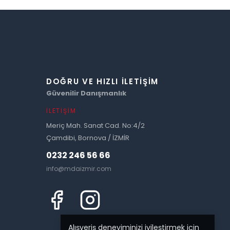
DOĞRU VE HIZLI İLETIŞIM
Güvenilir Danışmanlık
İLETIŞIM
Meriç Mah. Sanat Cad. No:4/2
Çamdibi, Bornova / İZMİR
0232 246 56 66
info@mdaizmir.com
Alışveriş deneyiminizi iyileştirmek için