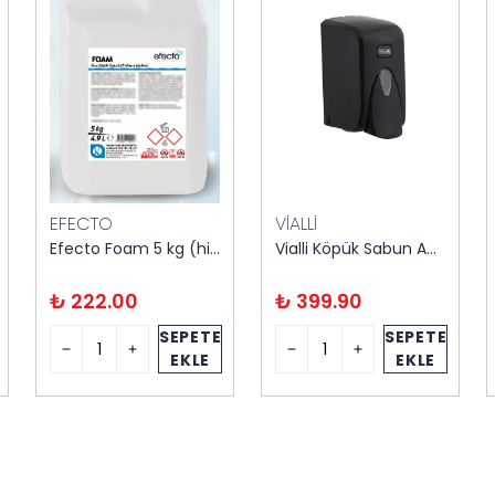
EFECTO
VİALLİ
Efecto Foam 5 kg (hij. Köp. Sabun)
Vialli Köpük Sabun Aparatı 500 ml
₺ 222.00
₺ 399.90
SEPETE
SEPETE
EKLE
EKLE