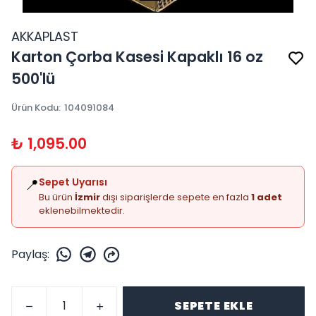
AKKAPLAST
Karton Çorba Kasesi Kapaklı 16 oz
500'lü
Ürün Kodu
:
104091084
₺ 1,095.00
📍
Sepet Uyarısı
Bu ürün
İzmir
dışı siparişlerde sepete en fazla
1 adet
eklenebilmektedir.
Paylaş
:
SEPETE EKLE