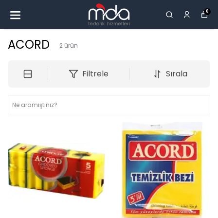
0
ACORD
2
ürün
Filtrele
Sırala